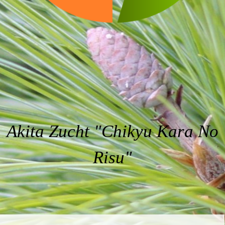
Akita Zucht
"Chikyu Kara No
Risu"