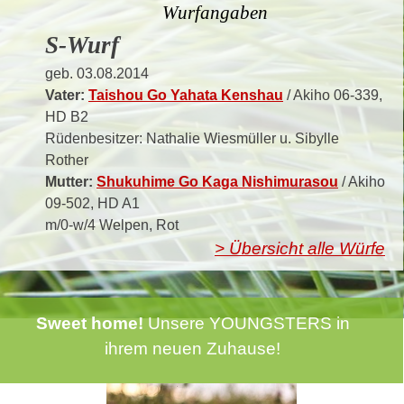
Wurfangaben
S-Wurf
geb. 03.08.2014
Vater:
Taishou Go Yahata Kenshau
/ Akiho 06-339,
HD B2
Rüdenbesitzer: Nathalie Wiesmüller u. Sibylle
Rother
Mutter:
Shukuhime Go Kaga Nishimurasou
/ Akiho
09-502, HD A1
m/0-w/4 Welpen, Rot
> Übersicht alle Würfe
Sweet home!
Unsere YOUNGSTERS in
ihrem neuen Zuhause!