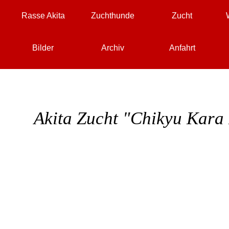
Menü überspringen
Rasse Akita
Zuchthunde
Zucht
▼
▼
▼
Bilder
Archiv
Anfahrt
▼
▼
▼
Akita Zucht
"Chikyu Kara 