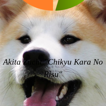
Akita Zucht
"Chikyu Kara No
Risu"