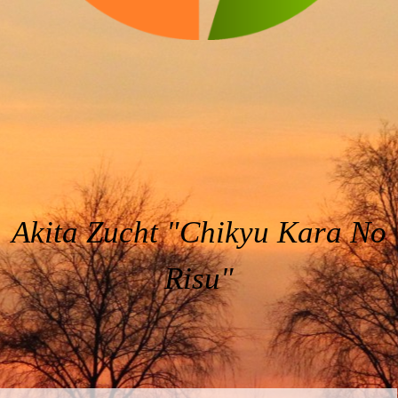
Akita Zucht
"Chikyu Kara No
Risu"