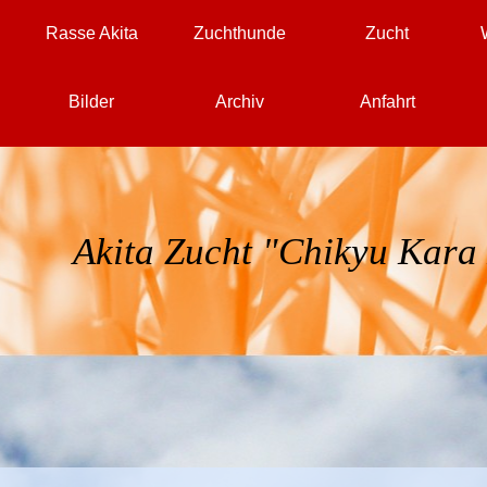
Menü überspringen
Rasse Akita
Zuchthunde
Zucht
▼
▼
▼
Bilder
Archiv
Anfahrt
▼
▼
▼
Akita Zucht
"Chikyu Kara