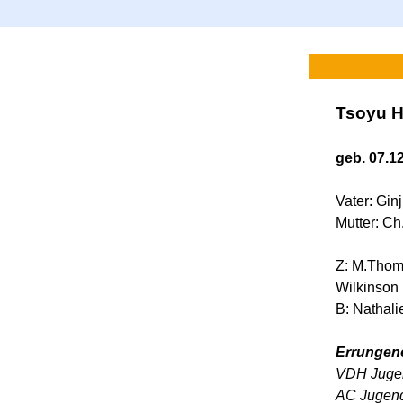
Tsoyu H
geb. 07.1
Vater: Ginj
Mutter: Ch
Z: M.Thom
Wilkinson
B: Nathali
Errungene
VDH Juge
AC Jugen