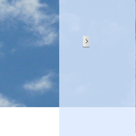
1
/
8