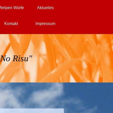
Welpen Würfe
Aktuelles
▼
▼
▼
Kontakt
Impressum
▼
▼
▼
 No Risu"