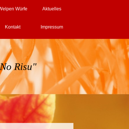
Welpen Würfe
Aktuelles
▼
▼
▼
Kontakt
Impressum
▼
▼
▼
No Risu"